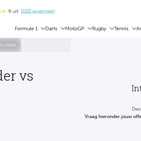
9 uit
1020 ervaringen
Formule 1
Darts
MotoGP
Rugby
Tennis
A
Rockets
er vs
In
Deze
Vraag hieronder jouw offe