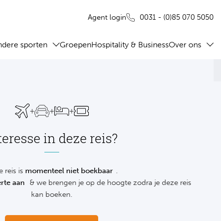
0031 - (0)85 070 5050
Agent login
ndere sporten
Groepen
Hospitality & Business
Over ons
+
+
+
teresse in deze reis?
 reis is
momenteel niet boekbaar
.
rte aan
& we brengen je op de hoogte zodra je deze reis
kan boeken.