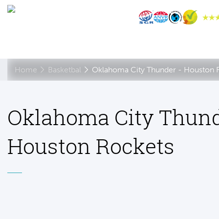
Home
Basketbal
Oklahoma City Thunder - Houston 
Oklahoma City Thund
Houston Rockets