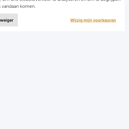
s vandaan komen.
 weiger
Wijzig mijn voorkeuren
9 uit
1020 ervaringen
nellinks
Menu
ormule 1 reizen
Home
arts reizen
Formule 1
ombinatiereizen darts en voetbal
Darts
roepsreizen Formule 1
Hospitality & VIP
Groepsreizen