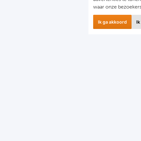
waar onze bezoeker
Ik ga akkoord
Ik
Nieuwbrief
S
il je op de hoogte gehouden worden van ons laatste
F
nieuws?
D
chrijf je dan nu in voor onze nieuwsbrief.
C
Jouw gegevens worden verwerkt volgens onze
privacy
G
erklaring
.