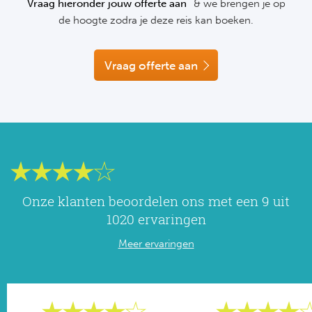
Vraag hieronder jouw offerte aan
& we brengen je op
NF
de hoogte zodra je deze reis kan boeken.
Formu
Kalen
MotoG
Nitto 
NF
Formul
MotoG
ABN 
Vraag offerte aan
Honkb
Formu
MotoG
Kalen
Baske
Formu
MotoG
24 uu
Formu
MotoG
Indy 
Formu
MotoG
Onze klanten beoordelen ons met een 9 uit
Tour 
Meer 
Kalen
1020 ervaringen
Meer ervaringen
Kalen