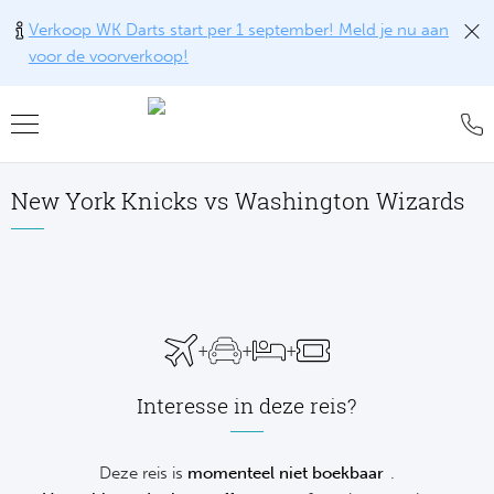
Verkoop WK Darts start per 1 september! Meld je nu aan
voor de voorverkoop!
Teru
Teru
Teru
Teru
Teru
Teru
Teru
Formu
World
MotoG
WK R
Rolan
Voetb
FAQ
New York Knicks vs Washington Wizards
Formu
Premi
MotoG
Six Na
Wimb
IJsho
Blog
Formu
World
MotoG
Natio
US O
Revie
WK
Formu
World 
MotoG
Kalen
Austr
Conta
NH
+
+
+
Formu
Fland
MotoG
Monte
Offer
De
Interesse in deze reis?
Formu
Lecot
MotoG
Madri
Sport
Ameri
Deze reis is
momenteel niet boekbaar
.
Formu
The M
MotoG
Italia