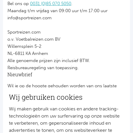
Bel ons op
0031 (0)85 070 5050
.
Maandag t/m vrijdag van 09:00 uur t/m 17:00 uur
info@sportreizen.com
Sportreizen.com
o.v. Voetbalreizen.com BV
Willemsplein 5-2
NL-6811 KA Arnhem
Alle genoemde prijzen zijn inclusief BTW.
Reisbureauregeling van toepassing.
Nieuwbrief
Wil je op de hoogte gehouden worden van ons laatste
nieuws?
Wij gebruiken cookies
Schrijf je dan nu in voor onze nieuwsbrief.
Jouw gegevens worden verwerkt volgens onze
privacy
Wij maken gebruik van cookies en andere tracking-
verklaring
.
technologieën om uw surfervaring op onze website
te verbeteren, om gepersonaliseerde inhoud en
advertenties te tonen, om ons websiteverkeer te