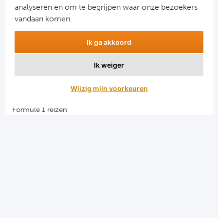
analyseren en om te begrijpen waar onze bezoekers
vandaan komen.
Ik ga akkoord
Ik weiger
Aanmelden
Wijzig mijn voorkeuren
Snellinks
Formule 1 reizen
Darts reizen
Combinatiereizen darts en voetbal
Groepsreizen Formule 1
Vacatures en stages
Sportkampen.com
Voetbalreizen.com