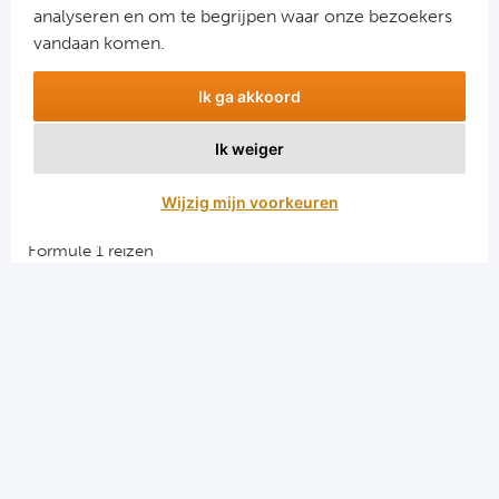
analyseren en om te begrijpen waar onze bezoekers
vandaan komen.
Ik ga akkoord
Ik weiger
Aanmelden
Wijzig mijn voorkeuren
Snellinks
Formule 1 reizen
Darts reizen
Combinatiereizen darts en voetbal
Groepsreizen Formule 1
Vacatures en stages
Sportkampen.com
Voetbalreizen.com