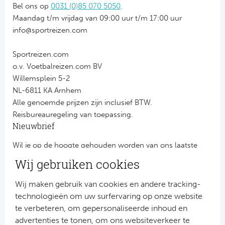
Bel ons op
0031 (0)85 070 5050
.
Maandag t/m vrijdag van 09:00 uur t/m 17:00 uur
info@sportreizen.com
Sportreizen.com
o.v. Voetbalreizen.com BV
Willemsplein 5-2
NL-6811 KA Arnhem
Alle genoemde prijzen zijn inclusief BTW.
Reisbureauregeling van toepassing.
Nieuwbrief
Wil je op de hoogte gehouden worden van ons laatste
nieuws?
Wij gebruiken cookies
Schrijf je dan nu in voor onze nieuwsbrief.
Jouw gegevens worden verwerkt volgens onze
privacy
Wij maken gebruik van cookies en andere tracking-
verklaring
.
technologieën om uw surfervaring op onze website
te verbeteren, om gepersonaliseerde inhoud en
advertenties te tonen, om ons websiteverkeer te