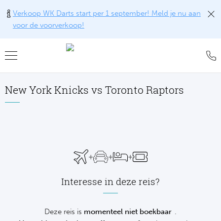
Verkoop WK Darts start per 1 september! Meld je nu aan
voor de voorverkoop!
Teru
Teru
Teru
Teru
Teru
Teru
Teru
Formu
World
MotoG
WK R
Rolan
Voetb
FAQ
New York Knicks vs Toronto Raptors
Formu
Premi
MotoG
Six Na
Wimb
IJsho
Blog
Formu
World
MotoG
Natio
US O
Revie
WK
Formu
World 
MotoG
Kalen
Austr
Conta
NH
+
+
+
Formu
Fland
MotoG
Monte
Offer
De
Interesse in deze reis?
Formu
Lecot
MotoG
Madri
Sport
Ameri
Deze reis is
momenteel niet boekbaar
.
Formu
The M
MotoG
Italia