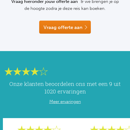
Vraag hieronder jouw offerte aan
& we brengen je op
NF
de hoogte zodra je deze reis kan boeken.
Formu
Kalen
MotoG
Nitto 
NF
Formul
MotoG
ABN 
Vraag offerte aan
Honkb
Formu
MotoG
Kalen
Baske
Formu
MotoG
24 uu
Formu
MotoG
Indy 
Formu
MotoG
Onze klanten beoordelen ons met een 9 uit
Tour 
Meer 
Kalen
1020 ervaringen
Meer ervaringen
Kalen