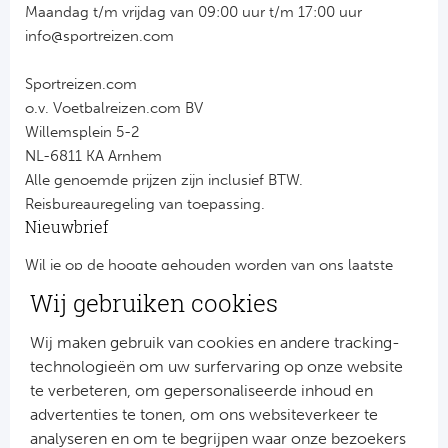
Maandag t/m vrijdag van 09:00 uur t/m 17:00 uur
info@sportreizen.com
Sportreizen.com
o.v. Voetbalreizen.com BV
Willemsplein 5-2
NL-6811 KA Arnhem
Alle genoemde prijzen zijn inclusief BTW.
Reisbureauregeling van toepassing.
Nieuwbrief
Wil je op de hoogte gehouden worden van ons laatste
nieuws?
Wij gebruiken cookies
Schrijf je dan nu in voor onze nieuwsbrief.
Jouw gegevens worden verwerkt volgens onze
privacy
Wij maken gebruik van cookies en andere tracking-
verklaring
.
technologieën om uw surfervaring op onze website
te verbeteren, om gepersonaliseerde inhoud en
advertenties te tonen, om ons websiteverkeer te
analyseren en om te begrijpen waar onze bezoekers