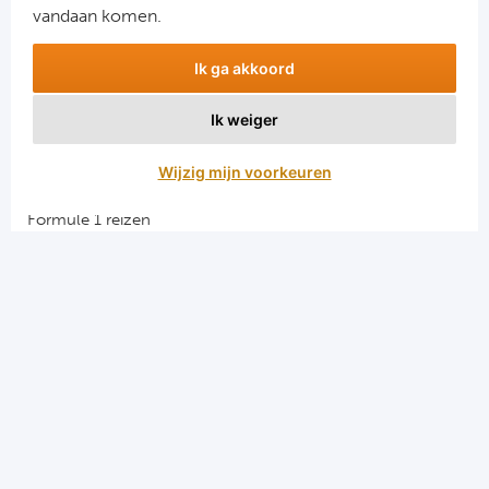
vandaan komen.
Ik ga akkoord
Ik weiger
Aanmelden
Wijzig mijn voorkeuren
Snellinks
Formule 1 reizen
Darts reizen
Combinatiereizen darts en voetbal
Groepsreizen Formule 1
Vacatures en stages
Sportkampen.com
Voetbalreizen.com
Algemene voorwaarden