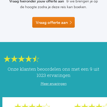
Vraag hieronder jouw offerte aan
& we brengen je op
NF
de hoogte zodra je deze reis kan boeken.
Formu
Kalen
MotoG
Nitto 
NF
Formul
MotoG
ABN 
Vraag offerte aan
Honkb
Formu
MotoG
Kalen
Baske
Formu
MotoG
24 uu
Formu
MotoG
Indy 
Formu
MotoG
Onze klanten beoordelen ons met een 9 uit
Tour 
Meer 
Kalen
1023 ervaringen
Meer ervaringen
Kalen