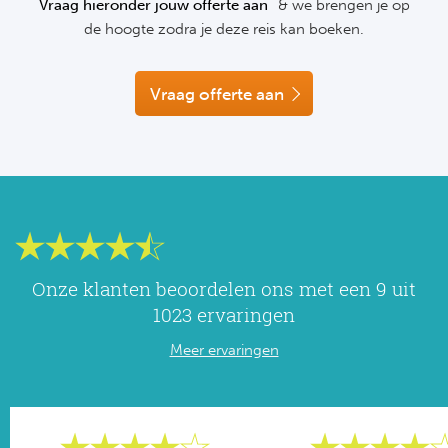
Vraag hieronder jouw offerte aan
& we brengen je op
NF
de hoogte zodra je deze reis kan boeken.
Formu
Kalen
MotoG
Nitto 
NF
Formul
MotoG
ABN 
Vraag offerte aan
Honkb
Formu
MotoG
Kalen
Baske
Formu
MotoG
24 uu
Formu
MotoG
Indy 
Formu
MotoG
Onze klanten beoordelen ons met een 9 uit
Tour 
Meer 
Kalen
1023 ervaringen
Meer ervaringen
Kalen