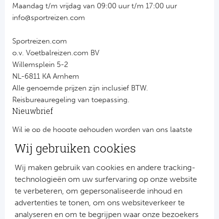
Maandag t/m vrijdag van 09:00 uur t/m 17:00 uur
info@sportreizen.com
Sportreizen.com
o.v. Voetbalreizen.com BV
Willemsplein 5-2
NL-6811 KA Arnhem
Alle genoemde prijzen zijn inclusief BTW.
Reisbureauregeling van toepassing.
Nieuwbrief
Wil je op de hoogte gehouden worden van ons laatste
nieuws?
Wij gebruiken cookies
Schrijf je dan nu in voor onze nieuwsbrief.
Jouw gegevens worden verwerkt volgens onze
privacy
Wij maken gebruik van cookies en andere tracking-
verklaring
.
technologieën om uw surfervaring op onze website
te verbeteren, om gepersonaliseerde inhoud en
advertenties te tonen, om ons websiteverkeer te
analyseren en om te begrijpen waar onze bezoekers