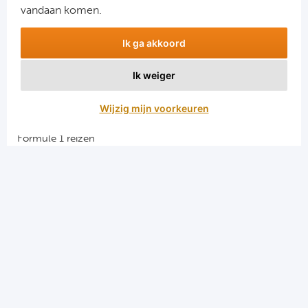
vandaan komen.
Ik ga akkoord
Ik weiger
Aanmelden
Wijzig mijn voorkeuren
Snellinks
Formule 1 reizen
Darts reizen
Combinatiereizen darts en voetbal
Groepsreizen Formule 1
Vacatures en stages
Sportkampen.com
Voetbalreizen.com
Algemene voorwaarden