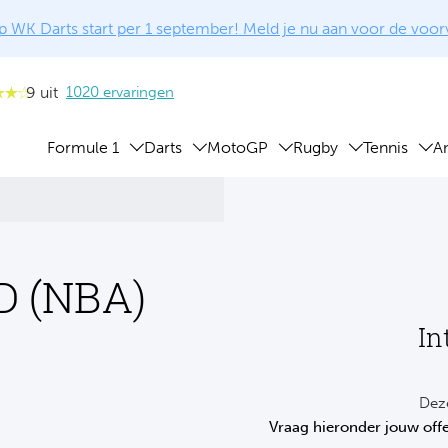
 WK Darts start per 1 september! Meld je nu aan voor de voo
9 uit
1020 ervaringen
Formule 1
Darts
MotoGP
Rugby
Tennis
A
D (NBA)
In
Deze
Vraag hieronder jouw offe