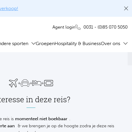
rverkoop!
0031 - (0)85 070 5050
Agent login
ndere sporten
Groepen
Hospitality & Business
Over ons
+
+
+
teresse in deze reis?
 reis is
momenteel niet boekbaar
.
rte aan
& we brengen je op de hoogte zodra je deze reis