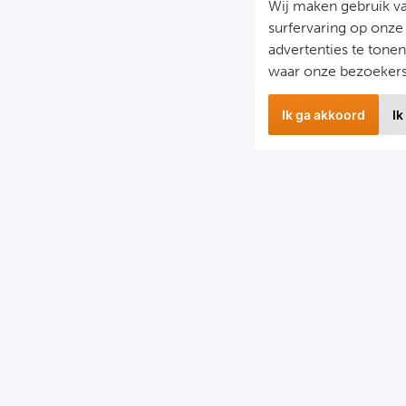
Wij maken gebruik v
surfervaring op onze
advertenties te tone
waar onze bezoeker
Ik ga akkoord
Ik
Nieuwbrief
S
il je op de hoogte gehouden worden van ons laatste
F
nieuws?
D
chrijf je dan nu in voor onze nieuwsbrief.
C