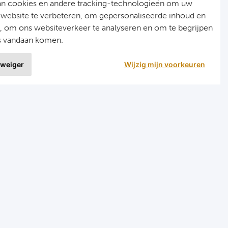
an cookies en andere tracking-technologieën om uw
 website te verbeteren, om gepersonaliseerde inhoud en
n, om ons websiteverkeer te analyseren en om te begrijpen
s vandaan komen.
 weiger
Wijzig mijn voorkeuren
9 uit
1020 ervaringen
nellinks
Menu
ormule 1 reizen
Home
arts reizen
Formule 1
ombinatiereizen darts en voetbal
Darts