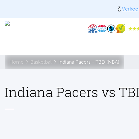
Verkoop
Home
Basketbal
Indiana Pacers - TBD (NBA)
Indiana Pacers vs TB