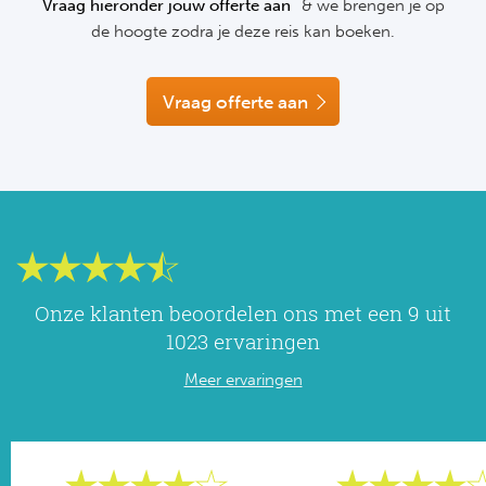
Vraag hieronder jouw offerte aan
& we brengen je op
NF
de hoogte zodra je deze reis kan boeken.
Formu
Kalen
MotoG
Nitto 
NF
Formul
MotoG
ABN 
Vraag offerte aan
Honkb
Formu
MotoG
Kalen
Baske
Formu
MotoG
24 uu
Formu
MotoG
Indy 
Formu
MotoG
Onze klanten beoordelen ons met een 9 uit
Tour 
Meer 
Kalen
1023 ervaringen
Meer ervaringen
Kalen