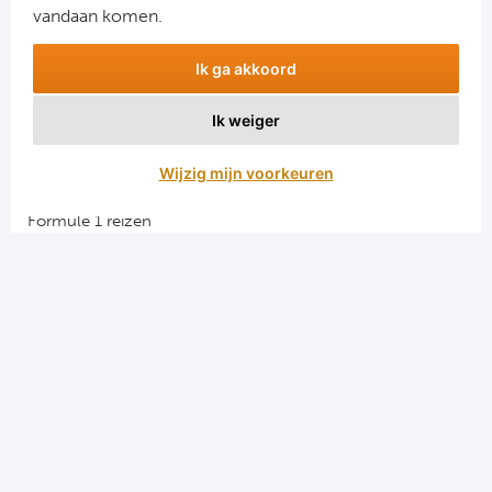
vandaan komen.
Ik ga akkoord
Ik weiger
Aanmelden
Wijzig mijn voorkeuren
Snellinks
Formule 1 reizen
Darts reizen
Combinatiereizen darts en voetbal
Groepsreizen Formule 1
Vacatures en stages
Sportkampen.com
Voetbalreizen.com
Algemene voorwaarden