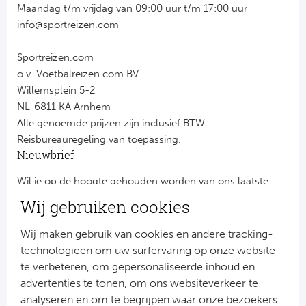
Maandag t/m vrijdag van 09:00 uur t/m 17:00 uur
info@sportreizen.com
Sportreizen.com
o.v. Voetbalreizen.com BV
Willemsplein 5-2
NL-6811 KA Arnhem
Alle genoemde prijzen zijn inclusief BTW.
Reisbureauregeling van toepassing.
Nieuwbrief
Wil je op de hoogte gehouden worden van ons laatste
nieuws?
Wij gebruiken cookies
Schrijf je dan nu in voor onze nieuwsbrief.
Jouw gegevens worden verwerkt volgens onze
privacy
Wij maken gebruik van cookies en andere tracking-
verklaring
.
technologieën om uw surfervaring op onze website
te verbeteren, om gepersonaliseerde inhoud en
advertenties te tonen, om ons websiteverkeer te
analyseren en om te begrijpen waar onze bezoekers