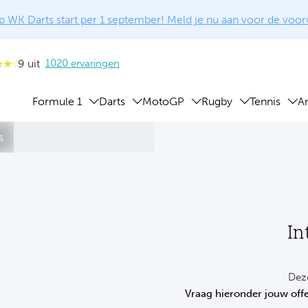
 WK Darts start per 1 september! Meld je nu aan voor de voo
9 uit
1020 ervaringen
Formule 1
Darts
MotoGP
Rugby
Tennis
A
s
In
Deze
Vraag hieronder jouw offe