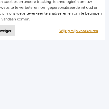
an cookies en andere tracking-technologieën om uw
 website te verbeteren, om gepersonaliseerde inhoud en
n, om ons websiteverkeer te analyseren en om te begrijpen
s vandaan komen.
 weiger
Wijzig mijn voorkeuren
9 uit
1020 ervaringen
nellinks
Menu
ormule 1 reizen
Home
arts reizen
Formule 1
ombinatiereizen darts en voetbal
Darts