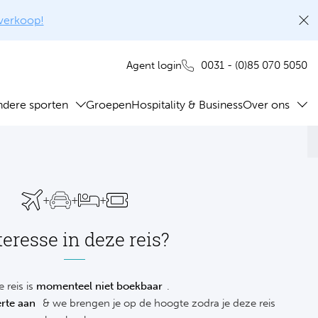
rverkoop!
0031 - (0)85 070 5050
Agent login
ndere sporten
Groepen
Hospitality & Business
Over ons
+
+
+
teresse in deze reis?
 reis is
momenteel niet boekbaar
.
rte aan
& we brengen je op de hoogte zodra je deze reis