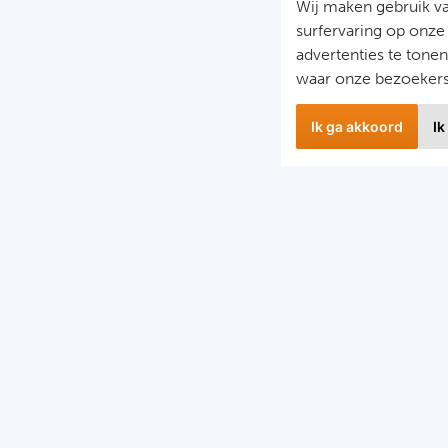
Wij maken gebruik v
surfervaring op onze
advertenties te tone
waar onze bezoeker
Ik ga akkoord
Ik
Nieuwbrief
S
il je op de hoogte gehouden worden van ons laatste
F
nieuws?
D
chrijf je dan nu in voor onze nieuwsbrief.
C