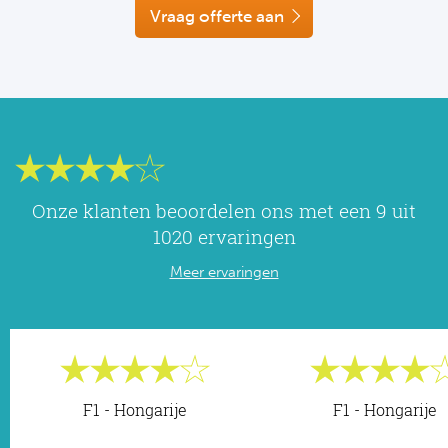
NF
Vraag offerte aan
Formu
Kalen
MotoG
Nitto 
NF
Formul
MotoG
ABN 
Honkb
Formu
MotoG
Kalen
Baske
Formu
MotoG
24 uu
Onze klanten beoordelen ons met een 9 uit
Formu
MotoG
1020 ervaringen
Indy 
Formu
MotoG
Meer ervaringen
Tour 
Meer 
Kalen
Kalen
F1 - Hongarije
F1 - Hongarije