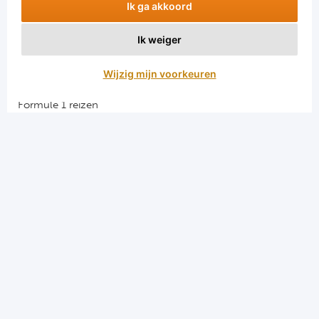
Ik ga akkoord
Ik weiger
Aanmelden
Wijzig mijn voorkeuren
Snellinks
Formule 1 reizen
Darts reizen
Combinatiereizen darts en voetbal
Groepsreizen Formule 1
Vacatures en stages
Sportkampen.com
Voetbalreizen.com
Algemene voorwaarden
Privacy en cookies
Menu