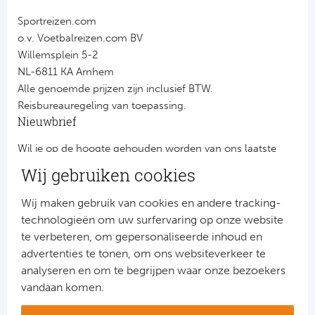
Sportreizen.com
o.v. Voetbalreizen.com BV
Willemsplein 5-2
NL-6811 KA Arnhem
Alle genoemde prijzen zijn inclusief BTW.
Reisbureauregeling van toepassing.
Nieuwbrief
Wil je op de hoogte gehouden worden van ons laatste
nieuws?
Wij gebruiken cookies
Schrijf je dan nu in voor onze nieuwsbrief.
Jouw gegevens worden verwerkt volgens onze
privacy
Wij maken gebruik van cookies en andere tracking-
verklaring
.
technologieën om uw surfervaring op onze website
te verbeteren, om gepersonaliseerde inhoud en
advertenties te tonen, om ons websiteverkeer te
analyseren en om te begrijpen waar onze bezoekers
vandaan komen.