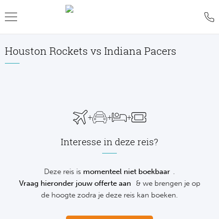
Houston Rockets vs Indiana Pacers
Teru
Teru
Teru
Teru
Teru
Teru
Teru
Formu
World
MotoG
WK R
Rolan
Voetb
FAQ
Formu
Premi
MotoG
Six Na
Wimb
IJsho
Blog
+
+
+
Formu
World
MotoG
Natio
US O
Revie
WK
Interesse in deze reis?
Formu
World 
MotoG
Kalen
Austr
Conta
NH
Formu
Fland
MotoG
Monte
Offer
Deze reis is
momenteel niet boekbaar
.
De
Vraag hieronder jouw offerte aan
& we brengen je op
Formu
Lecot
MotoG
Madri
Sport
de hoogte zodra je deze reis kan boeken.
Ameri
Formu
The M
MotoG
Italia