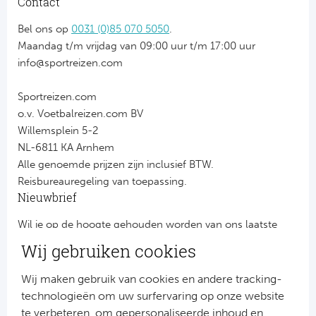
Contact
Bel ons op
0031 (0)85 070 5050
.
Maandag t/m vrijdag van 09:00 uur t/m 17:00 uur
info@sportreizen.com
Sportreizen.com
o.v. Voetbalreizen.com BV
Willemsplein 5-2
NL-6811 KA Arnhem
Alle genoemde prijzen zijn inclusief BTW.
Reisbureauregeling van toepassing.
Nieuwbrief
Wil je op de hoogte gehouden worden van ons laatste
nieuws?
Wij gebruiken cookies
Schrijf je dan nu in voor onze nieuwsbrief.
Jouw gegevens worden verwerkt volgens onze
privacy
Wij maken gebruik van cookies en andere tracking-
verklaring
.
technologieën om uw surfervaring op onze website
te verbeteren, om gepersonaliseerde inhoud en