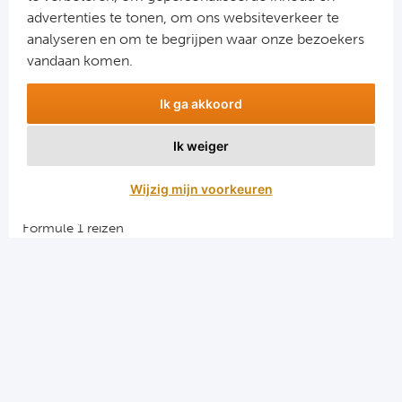
advertenties te tonen, om ons websiteverkeer te
analyseren en om te begrijpen waar onze bezoekers
vandaan komen.
Ik ga akkoord
Ik weiger
Aanmelden
Wijzig mijn voorkeuren
Snellinks
Formule 1 reizen
Darts reizen
Combinatiereizen darts en voetbal
Groepsreizen Formule 1
Vacatures en stages
Sportkampen.com
Voetbalreizen.com