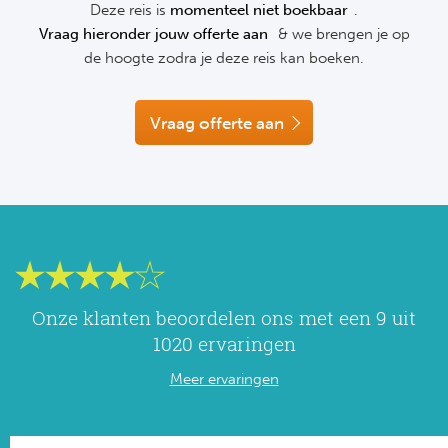
Deze reis is
momenteel niet boekbaar
.
NF
Vraag hieronder jouw offerte aan
& we brengen je op
Formu
Kalen
MotoG
Nitto 
NF
de hoogte zodra je deze reis kan boeken.
Formul
MotoG
ABN 
Honkb
Vraag offerte aan
Formu
MotoG
Kalen
Baske
Formu
MotoG
24 uu
Formu
MotoG
Indy 
Formu
MotoG
Tour 
Meer 
Kalen
Onze klanten beoordelen ons met een 9 uit
1020 ervaringen
Kalen
Meer ervaringen